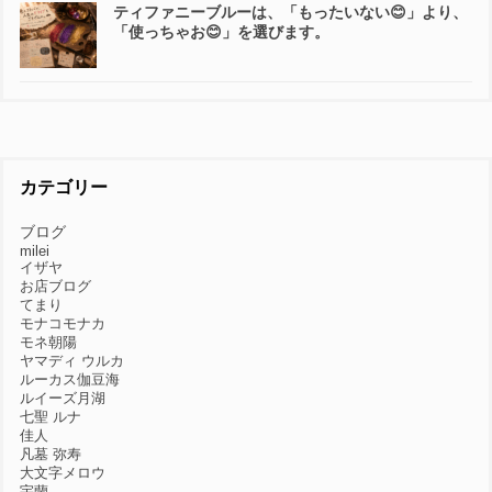
ティファニーブルーは、「もったいない😊」より、
「使っちゃお😊」を選びます。
カテゴリー
ブログ
milei
イザヤ
お店ブログ
てまり
モナコモナカ
モネ朝陽
ヤマディ ウルカ
ルーカス伽豆海
ルイーズ月湖
七聖 ルナ
佳人
凡墓 弥寿
大文字メロウ
宇蘭