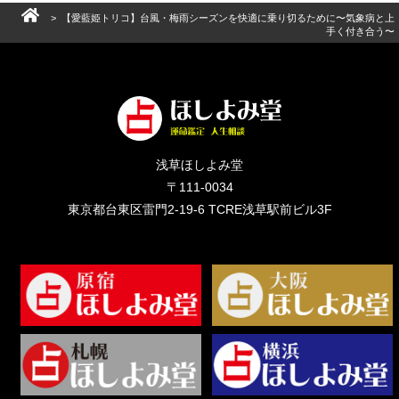
> 【愛藍姫トリコ】台風・梅雨シーズンを快適に乗り切るために〜気象病と上
手く付き合う〜
浅草ほしよみ堂
〒111-0034
東京都台東区雷門2-19-6 TCRE浅草駅前ビル3F