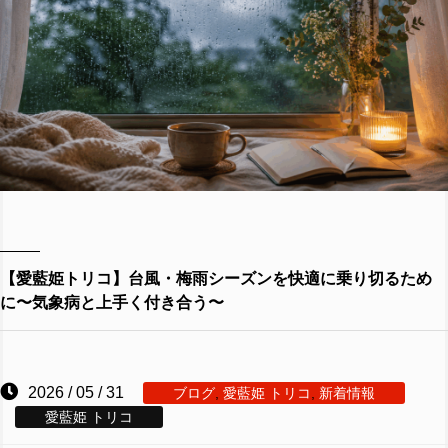
【愛藍姫トリコ】台風・梅雨シーズンを快適に乗り切るため
に〜気象病と上手く付き合う〜
2026 / 05 / 31
ブログ
,
愛藍姫 トリコ
,
新着情報
愛藍姫 トリコ