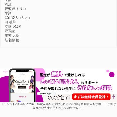
彩凪
愛藍姫 トリコ
早翔
武山凌大（リオ）
白 桃華
立華つばき
豊玉識
里村 天胡
新着情報
【チャット占いCoCoYomi】鑑定が無料で受けられる 占い師を目指す人もサポート 予約が
取れない先生に予約なしで相談できる！