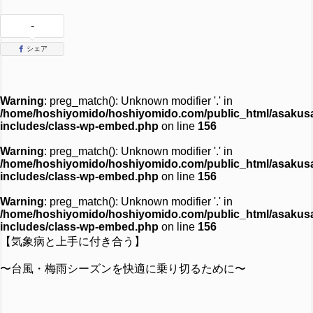
-
シェア
Warning
: preg_match(): Unknown modifier '.' in
/home/hoshiyomido/hoshiyomido.com/public_html/asakus
includes/class-wp-embed.php
on line
156
Warning
: preg_match(): Unknown modifier '.' in
/home/hoshiyomido/hoshiyomido.com/public_html/asakus
includes/class-wp-embed.php
on line
156
Warning
: preg_match(): Unknown modifier '.' in
/home/hoshiyomido/hoshiyomido.com/public_html/asakus
includes/class-wp-embed.php
on line
156
【気象病と上手に付き合う】
〜台風・梅雨シーズンを快適に乗り切るために〜