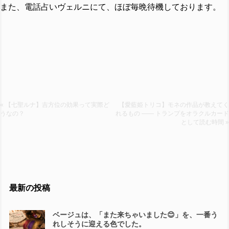
また、電話占いヴェルニにて、ほぼ毎晩待機しております。
« 【七聖ルナ】吉方位の効果って実際ど
【愛藍姫トリコ】モネの作品が教えてく
うなの？
れるもの —— トランプをオラクルカード
として読む時間 »
最新の投稿
ベージュは、「また来ちゃいました😊」を、一番う
れしそうに迎える色でした。