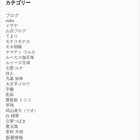
カテゴリー
ブログ
milei
イザヤ
お店ブログ
てまり
モナコモナカ
モネ朝陽
ヤマディ ウルカ
ルーカス伽豆海
ルイーズ月湖
七聖 ルナ
佳人
凡墓 弥寿
大文字メロウ
宇蘭
彩凪
愛藍姫 トリコ
早翔
武山凌大（リオ）
白 桃華
立華つばき
豊玉識
里村 天胡
新着情報