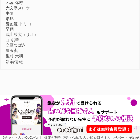
凡墓 弥寿
大文字メロウ
宇蘭
彩凪
愛藍姫 トリコ
早翔
武山凌大（リオ）
白 桃華
立華つばき
豊玉識
里村 天胡
新着情報
【チャット占いCoCoYomi】鑑定が無料で受けられる 占い師を目指す人もサポート 予約が