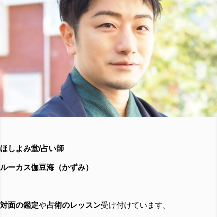
ほしよみ堂/占い師
ルーカス伽豆海（かずみ）
対面の鑑定
や
占術のレッスン
受け付けています。