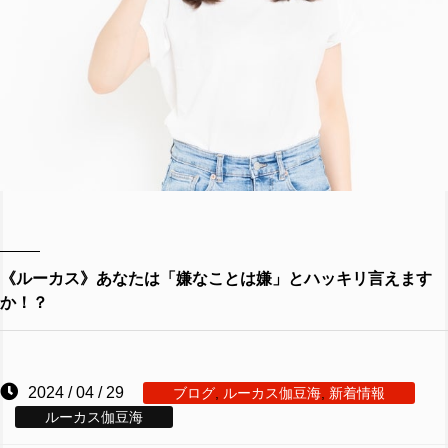
《ルーカス》あなたは「嫌なことは嫌」とハッキリ言えます
か！？
2024 / 04 / 29
ブログ
,
ルーカス伽豆海
,
新着情報
ルーカス伽豆海