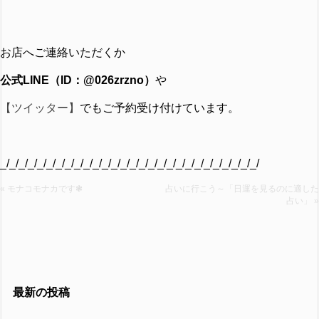
お店へご連絡いただくか
公式LINE（ID：@026zrzno）
や
【ツイッター】
でもご予約受け付けています。
_/_/_/_/_/_/_/_/_/_/_/_/_/_/_/_/_/_/_/_/_/_/_/_/_/_/_/_/
« モナコモナカです❃
占いに行こう～「日運を見るのに適した
占い」 »
最新の投稿