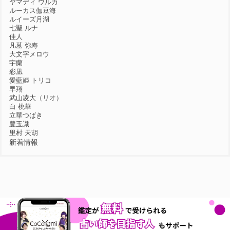
ヤマディ ウルカ
ルーカス伽豆海
ルイーズ月湖
七聖 ルナ
佳人
凡墓 弥寿
大文字メロウ
宇蘭
彩凪
愛藍姫 トリコ
早翔
武山凌大（リオ）
白 桃華
立華つばき
豊玉識
里村 天胡
新着情報