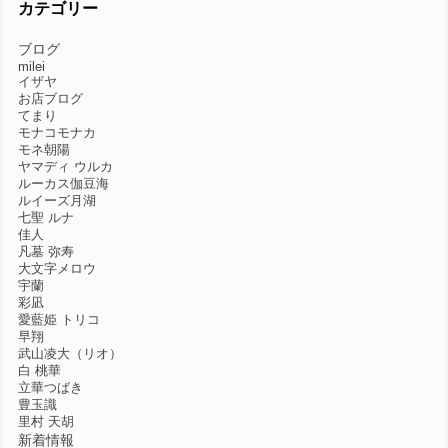
カテゴリー
ブログ
milei
イザヤ
お店ブログ
てまり
モナコモナカ
モネ朝陽
ヤマディ ウルカ
ルーカス伽豆海
ルイーズ月湖
七聖 ルナ
佳人
凡墓 弥寿
大文字メロウ
宇蘭
彩凪
愛藍姫 トリコ
早翔
武山凌大（リオ）
白 桃華
立華つばき
豊玉識
里村 天胡
新着情報