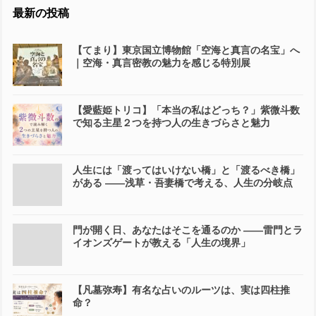
最新の投稿
【てまり】東京国立博物館「空海と真言の名宝」へ
｜空海・真言密教の魅力を感じる特別展
【愛藍姫トリコ】「本当の私はどっち？」紫微斗数
で知る主星２つを持つ人の生きづらさと魅力
人生には「渡ってはいけない橋」と「渡るべき橋」
がある ――浅草・吾妻橋で考える、人生の分岐点
門が開く日、あなたはそこを通るのか ――雷門とラ
イオンズゲートが教える「人生の境界」
【凡墓弥寿】有名な占いのルーツは、実は四柱推
命？