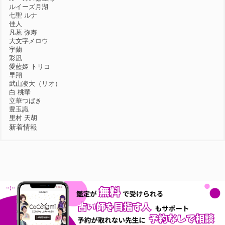
ルイーズ月湖
七聖 ルナ
佳人
凡墓 弥寿
大文字メロウ
宇蘭
彩凪
愛藍姫 トリコ
早翔
武山凌大（リオ）
白 桃華
立華つばき
豊玉識
里村 天胡
新着情報