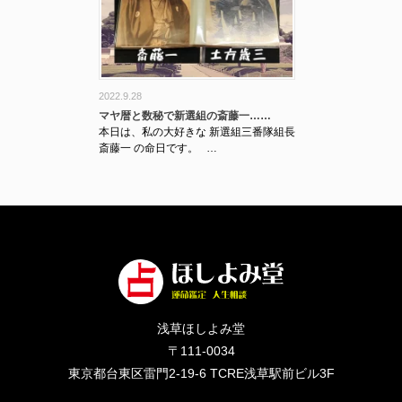
2022.9.28
マヤ暦と数秘で新選組の斎藤一……
本日は、私の大好きな 新選組三番隊組長
斎藤一 の命日です。 …
浅草ほしよみ堂
〒111-0034
東京都台東区雷門2-19-6 TCRE浅草駅前ビル3F