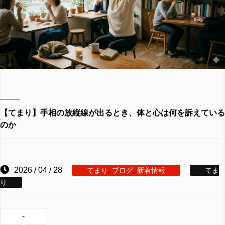
【てまり】手相の放縦線が出るとき、体と心は何を訴えている
のか
2026 / 04 / 28
てまり
,
ブログ
,
新着情報
てま
り
-