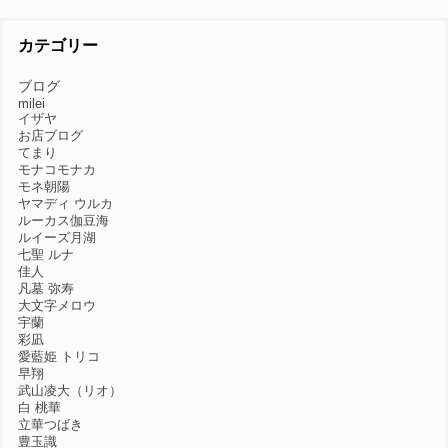
カテゴリー
ブログ
milei
イザヤ
お店ブログ
てまり
モナコモナカ
モネ朝陽
ヤマディ ウルカ
ルーカス伽豆海
ルイーズ月湖
七聖 ルナ
佳人
凡墓 弥寿
大文字メロウ
宇蘭
彩凪
愛藍姫 トリコ
早翔
武山凌大（リオ）
白 桃華
立華つばき
豊玉識