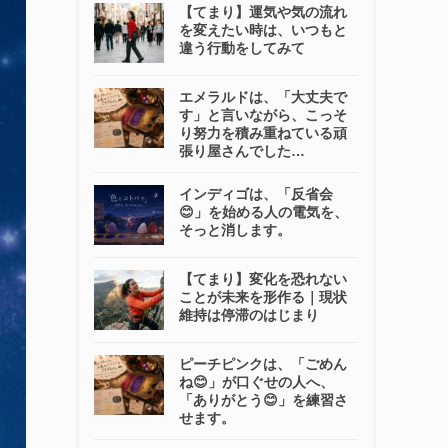
【てまり】運気や気の流れ
を変えたい時は、いつもと
違う行動をしてみて
エメラルドは、「大丈夫で
す」と言いながら、こっそ
り努力を積み重ねている頑
張り屋さんでした…
インディゴは、「反省会
😊」を始める人の電気を、
そっと消します。
【てまり】変化を恐れない
ことが未来を形作る｜現状
維持は停滞のはじまり
ピーチピンクは、「ごめん
ね😊」が口ぐせの人へ、
「ありがとう😊」を練習さ
せます。