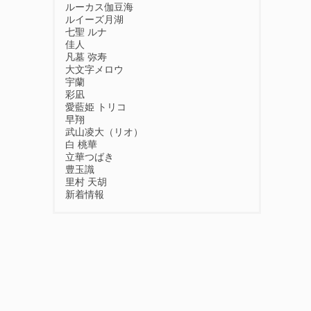
ルーカス伽豆海
ルイーズ月湖
七聖 ルナ
佳人
凡墓 弥寿
大文字メロウ
宇蘭
彩凪
愛藍姫 トリコ
早翔
武山凌大（リオ）
白 桃華
立華つばき
豊玉識
里村 天胡
新着情報