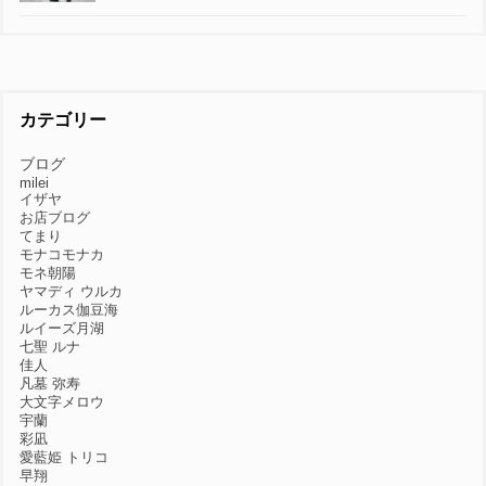
カテゴリー
ブログ
milei
イザヤ
お店ブログ
てまり
モナコモナカ
モネ朝陽
ヤマディ ウルカ
ルーカス伽豆海
ルイーズ月湖
七聖 ルナ
佳人
凡墓 弥寿
大文字メロウ
宇蘭
彩凪
愛藍姫 トリコ
早翔